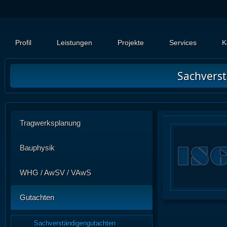
Profil
Leistungen
Projekte
Services
K
Sachvers
Tragwerksplanung
Bauphysik
WHG / AwSV / VAwS
Gutachten
Sachverständigengutachten