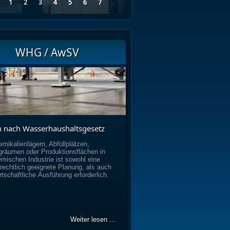
1
2
3
4
5
6
7
WHG / AwSV
 nach Wasserhaushaltsgesetz
mikalienlägern, Abfüllplätzen,
gräumen oder Produktionsflächen in
emischen Industrie ist sowohl eine
rechtlich geeignete Planung, als auch
rtschaftliche Ausführung erforderlich.
Weiter lesen ...