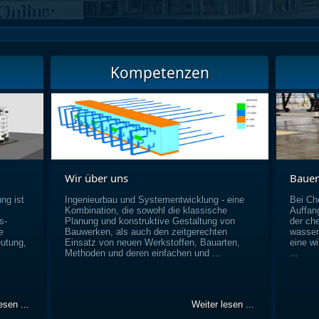
Kompetenzen
Wir über uns
Bauen
ung ist
Ingenieurbau und Systementwicklung - eine
Bei Che
Kombination, die sowohl die klassische
Auffan
s-
Planung und konstruktive Gestaltung von
der ch
e
Bauwerken, als auch den zeitgerechten
wasser
utung,
Einsatz von neuen Werkstoffen, Bauarten,
eine wi
Methoden und deren einfachen und ...
...
esen ...
Weiter lesen ...