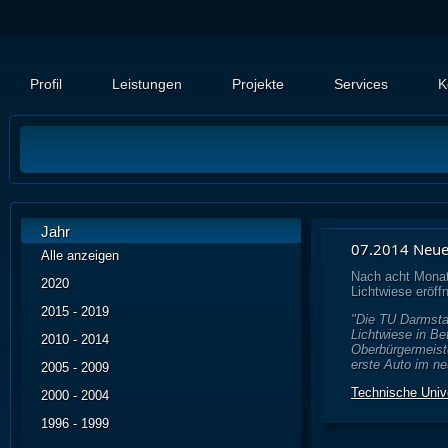
Profil
Leistungen
Projekte
Services
K
Jahr
07.2014 Neue
Alle anzeigen
Nach acht Mona
2020
Lichtwiese eröffn
2015 - 2019
"Die TU Darmsta
Lichtwiese in B
2010 - 2014
Oberbürgermeiste
erste Auto im neu
2005 - 2009
Technische Unive
2000 - 2004
1996 - 1999