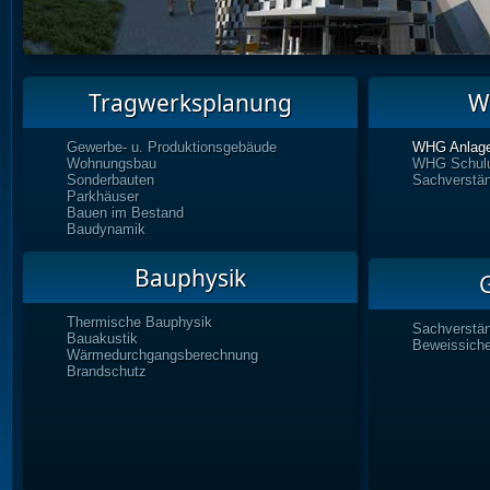
Tragwerksplanung
W
Gewerbe- u. Produktionsgebäude
WHG Anlage
Wohnungsbau
WHG Schul
Sonderbauten
Sachverstän
Parkhäuser
Bauen im Bestand
Baudynamik
Bauphysik
Thermische Bauphysik
Sachverstän
Bauakustik
Beweissich
Wärmedurchgangsberechnung
Brandschutz